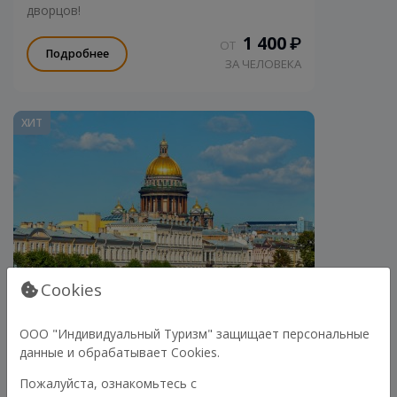
дворцов!
1 400
₽
ОТ
Подробнее
ЗА ЧЕЛОВЕКА
ХИТ
Cookies
ООО "Индивидуальный Туризм" защищает персональные
данные и обрабатывает Cookies.
ДВЕ ЖЕМЧУЖИНЫ ПЕТЕРБУРГА.
Пожалуйста, ознакомьтесь с
ИСААКИЕВСКИЙ СОБОР И