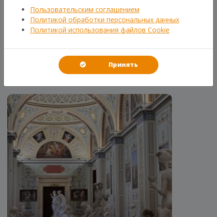
ЮСУПОВСКИЙ ДВОРЕЦ
Пользовательским соглашением
Увлекательная экскурсия с посещением
Политикой обработки персональных данных
Исаакиевского Собора и Юсуповского
Политикой использования файлов Cookie
дворца! Всего за один день вы увидите две
яркие достопримечательности города!
1 200
₽
ОТ
Подробнее
Принять
ЗА ЧЕЛОВЕКА