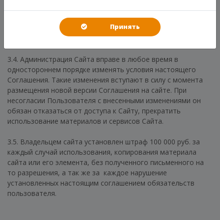
Соглашения не лишает Администрацию Сайта права
предпринять позднее соответствующие действия в защиту
Принять
своих интересов и защиту авторских прав на охраняемые в
соответствии с законодательством материалы Сайта.
3.4. Администрация Сайта вправе в любое время в
одностороннем порядке изменять условия настоящего
Соглашения. Такие изменения вступают в силу с момента
размещения новой версии Соглашения на сайте. При
несогласии Пользователя с внесенными изменениями он
обязан отказаться от доступа к Сайту, прекратить
использование материалов и сервисов Сайта.
3.5. Владельцем сайта установлен штраф 100 000 руб. за
каждый случай использования, копирования материала
сайта или его элемента, без полученного письменного на
то разрешения, а так же за каждое нарушение
установленных настоящим соглашением обязательств
пользователя.