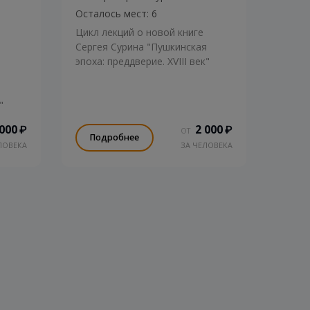
Осталось мест: 6
Цикл лекций о новой книге
Сергея Сурина "Пушкинская
эпоха: преддверие. XVIII век"
я
"
 000
2 000
₽
₽
ОТ
Подробнее
ЛОВЕКА
ЗА ЧЕЛОВЕКА