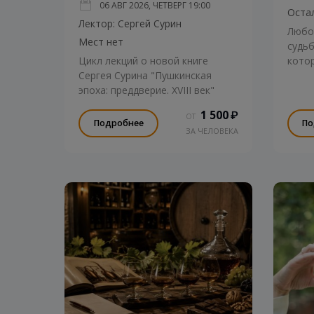
06 АВГ 2026, ЧЕТВЕРГ
19:00
Остал
Лектор: Сергей Сурин
Любов
Мест нет
судьб
Цикл лекций о новой книге
котор
Сергея Сурина "Пушкинская
цена.
эпоха: преддверие. XVIII век"
1 500
₽
ОТ
Подробнее
По
ЗА ЧЕЛОВЕКА