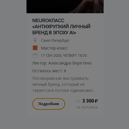
NEUROКЛАСС
«АНТИХРУПКИЙ ЛИЧНЫЙ
БРЕНД В ЭПОХУ AI»
Санкт-Петербург
Мастер-класс
17 СЕН 2026, ЧЕТВЕРГ
18:30
Лектор: Александра Веретено
Осталось мест: 6
Поговорим как выстраивать
личный бренд, который не
теряется в потоке одинакового
контента, а узнаваемым,
3 300
₽
ОТ
глубоким и устойчивым к
Подробнее
ЗА ЧЕЛОВЕКА
изменениям.