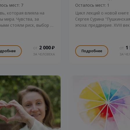
ось мест: 7
Осталось мест: 1
ь, которая влияла на
Цикл лекций о новой книге
ы мира. Чувства, за
Сергея Сурина "Пушкинска
ыми стояли риск, выбор и
эпоха: преддверие. XVIII век
2 000
1
₽
ОТ
ОТ
дробнее
Подробнее
ЗА ЧЕЛОВЕКА
ЗА ЧЕ