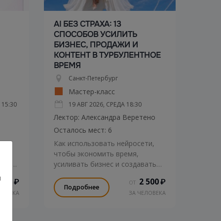
AI БЕЗ СТРАХА: 13
СПОСОБОВ УСИЛИТЬ
БИЗНЕС, ПРОДАЖИ И
КОНТЕНТ В ТУРБУЛЕНТНОЕ
ВРЕМЯ
Санкт-Петербург
Мастер-класс
Е
15:30
19 АВГ 2026, СРЕДА
18:30
Лектор: Александра Веретено
Осталось мест: 6
Как использовать нейросети,
чтобы экономить время,
усиливать бизнес и создавать
контент?
и
 500
2 500
₽
₽
ОТ
ние
Подробнее
ЛОВЕКА
ЗА ЧЕЛОВЕКА