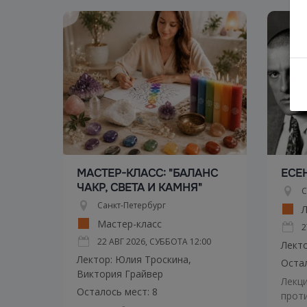
МАСТЕР-КЛАСС: "БАЛАНС
ЕСЕ
ЧАКР, СВЕТА И КАМНЯ"
С
Санкт-Петербург
Л
Мастер-класс
2
22 АВГ 2026, СУББОТА
12:00
Лект
Лектор: Юлия Троскина,
Остал
Виктория Грайвер
Лекци
Осталось мест: 8
проти