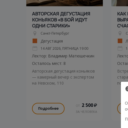
АВТОРСКАЯ ДЕГУСТАЦИЯ
КАК
КОНЬЯКОВ «В БОЙ ИДУТ
ВЫР
ОДНИ СТАРИКИ»
СЧА
Санкт-Петербург
С
Дегустация
Л
14 АВГ 2026, ПЯТНИЦА
19:00
1
Лектор: Владимир Матюшечкин
Лекто
Осталось мест: 8
Остал
Авторская дегустация коньяков
Встре
— камерный вечер с экспертом
стара
на Невском, 110
поче
не пр
возмо
О
2 500
₽
ОТ
Подробнее
По
о
ЗА ЧЕЛОВЕКА
П