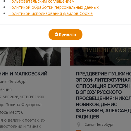
Пользовательским соглашением
Политикой обработки персональных данных
Политикой использования файлов Cookie
Принять
НИН И МАЯКОВСКИЙ
ПРЕДДВЕРИЕ ПУШКИН
ЭПОХИ: ЛИТЕРАТУРНАЯ
анкт-Петербург
ОППОЗИЦИЯ ЕКАТЕРИНЕ
екция
В ЭПОХУ РУССКОГО
7 АВГ 2026, ЧЕТВЕРГ
19:00
ПРОСВЕЩЕНИЯ: НИКО
НОВИКОВ, ДЕНИС
ор: Полина Федорова
ФОНВИЗИН, АЛЕКСАНД
ось мест: 6
РАДИЩЕВ
я о великих поэтах, их
Санкт-Петербург
востоянии и тайнах