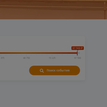
97 500 ₽
 375
48 750
73 125
97 500
Поиск события