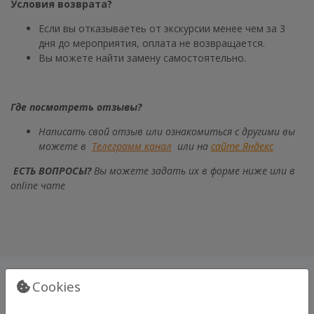
Условия возврата?
Если вы отказываетеь от экскурсии менее чем за 3
дня до мероприятия, оплата не возвращается.
Вы можете найти замену самостоятельно.
Где посмотреть отзывы?
Написать свой отзыв или ознакомиться с другими вы
можете в
Телеграмм канал
или на
сайте Яндекс
ЕСТЬ ВОПРОСЫ?
Вы можете задать их в форме ниже или в
online чате
ГАЛЕРЕЯ
Cookies