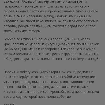
однако как большой мастер он умело использует и
гастрономические детали, для характеристики своих
героев. Сцена в ресторане, происходящая в самом начале
романа "Анна Каренина" между Облонским и Левиным
изумляет как своей лаконичностью, так и многословием в
деталях, раскрывая принципы русского парадного обеда
эпохи Великих Реформ.
Вместе со Стивой Облонским попробуем и мы, через
красноречивые детали и фигуры умолчания понять: какой
же была кухня, меню и сервировка так хорошо знакомая
героям романа и попытаемся реконструировать типичный
обед аристократа той эпохи на застолье Cookery lost клуба
⠀
Проект «Cookery lost» (клуб старинной кухни) родился в
Санкт-Петербурге.Он представляет собой исторические
ужины-реконструкции с «честными», восстановленными
рецептами блюд того периода, застольными играми,
искусством разговора и сервировкой стола переносящими
вас в эпоху, которой посвящено событие.
Когда?