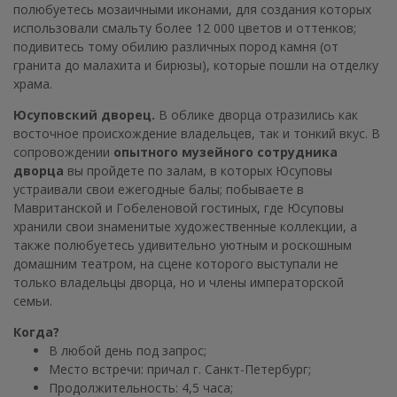
полюбуетесь мозаичными иконами, для создания которых
использовали смальту более 12 000 цветов и оттенков;
подивитесь тому обилию различных пород камня (от
гранита до малахита и бирюзы), которые пошли на отделку
храма.
Юсуповский дворец.
В облике дворца отразились как
восточное происхождение владельцев, так и тонкий вкус. В
сопровождении
опытного музейного сотрудника
дворца
вы пройдете по залам, в которых Юсуповы
устраивали свои ежегодные балы; побываете в
Мавританской и Гобеленовой гостиных, где Юсуповы
хранили свои знаменитые художественные коллекции, а
также полюбуетесь удивительно уютным и роскошным
домашним театром, на сцене которого выступали не
только владельцы дворца, но и члены императорской
семьи.
Когда?
В любой день под запрос;
Место встречи: причал г. Санкт-Петербург;
Продолжительность: 4,5 часа;