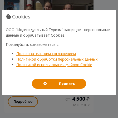
Cookies
ООО "Индивидуальный Туризм" защищает персональные
данные и обрабатывает Cookies.
Пожалуйста, ознакомьтесь с
Пользовательским соглашением
Политикой обработки персональных данных
Политикой использования файлов Cookie
ОБЗОРНАЯ ЭКСКУРСИЯ ПО ГОРОДУ
ЛОДЕЙНОЕ ПОЛЕ С ПОСЕЩЕНИЕМ
ИСТОРИКО-КРАЕВЕДЧЕСКОГО МУЗЕЯ
"Родина Балтийского флота"- узнаем детали
Принять
в рассказе гида!
4 500
₽
ОТ
Подробнее
ЗА ГРУППУ