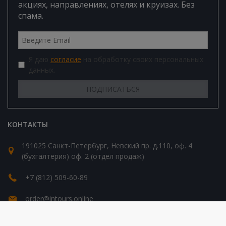
акциях, направлениях, отелях и круизах. Без
спама.
Я даю
согласие
на обработку своих персональных
данных.
КОНТАКТЫ
191025 Санкт-Петербург, Невский пр. д.110, оф. 4
(бухгалтерия) оф. 2 (отдел продаж)
+7 (812) 509-60-89
order@intours.online