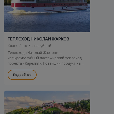
ТЕПЛОХОД НИКОЛАЙ ЖАРКОВ
Класс: Люкс • 4 палубный
Теплоход «Николай Жарков» —
четырёхпалубный пассажирский теплоход
проекта «Карелия». Новейший продукт на
российском круизном рынке. Теплоход
«Николай Жарков» — это идеальное
Подробнее
воплощение любви к круизам: современные
дизайнерские интерьеры, инновационные
технологии, авторская кухня на борту,
уникальные сочетания морских и речных
путешествий.