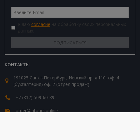
Я даю
согласие
на обработку своих персональных
данных.
КОНТАКТЫ
191025 Санкт-Петербург, Невский пр. д.110, оф. 4
(бухгалтерия) оф. 2 (отдел продаж)
+7 (812) 509-60-89
order@intours.online
© 2026 Все права защищены. Intours Online