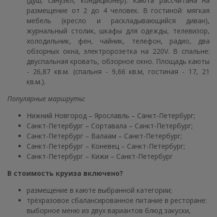
(душ, санузел, кондиционер). Каюта рассчитана на
размещение от 2 до 4 человек. В гостиной: мягкая
мебель (кресло и раскладывающийся диван),
журнальный столик, шкафы для одежды, телевизор,
холодильник, фен, чайник, телефон, радио, два
обзорных окна, электророзетка на 220V. В спальне:
двуспальная кровать, обзорное окно. Площадь каюты
- 26,87 кв.м. (спальня - 9,66 кв.м, гостиная - 17, 21
кв.м.).
Популярные маршруты:
Нижний Новгород – Ярославль – Санкт-Петербург;
Санкт-Петербург – Сортавала – Санкт-Петербург;
Санкт-Петербург – Валаам – Санкт-Петербург;
Санкт-Петербург – Коневец – Санкт-Петербург;
Санкт-Петербург – Кижи – Санкт-Петербург
В стоимость круиза включено?
размещение в каюте выбранной категории;
трёхразовое сбалансированное питание в ресторане:
выборное меню из двух вариантов блюд закуски,