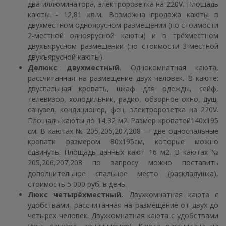
два иллюминатора, электророзетка на 220V. Площадь
каюты - 12,81 кв.м. Возможна продажа каюты в
двухместном одноярусном размещении (по стоимости
2-местной одноярусной каюты) и в трёхместном
двухъярусном размещении (по стоимости 3-местной
двухъярусной каюты).
Делюкс двухместный
. Однокомнатная каюта,
рассчитанная на размещение двух человек. В каюте:
двуспальная кровать, шкаф для одежды, сейф,
телевизор, холодильник, радио, обзорное окно, душ,
санузел, кондиционер, фен, электророзетка на 220V.
Площадь каюты до 14,32 м2. Размер кроватей140х195
см. В каютах № 205,206,207,208 — две односпальные
кровати размером 80х195см, которые можно
сдвинуть. Площадь данных кают 16 м2. В каютах №
205,206,207,208 по запросу можно поставить
дополнительное спальное место (раскладушка),
стоимость 5 000 руб. в день.
Люкс четырёхместный.
Двухкомнатная каюта с
удобствами, рассчитанная на размещение от двух до
четырех человек. Двухкомнатная каюта с удобствами