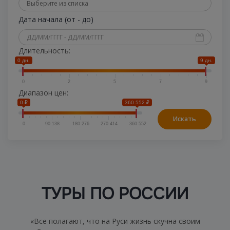
Дата начала (от - до)
Длительность:
0 дн.
9 дн.
0
2
5
7
9
Диапазон цен:
0 ₽
360 552 ₽
Искать
0
90 138
180 276
270 414
360 552
ТУРЫ ПО РОССИИ
«Все полагают, что на Руси жизнь скучна своим