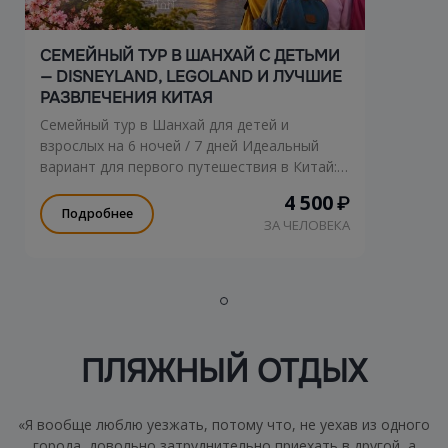
СЕМЕЙНЫЙ ТУР В ШАНХАЙ С ДЕТЬМИ
— DISNEYLAND, LEGOLAND И ЛУЧШИЕ
РАЗВЛЕЧЕНИЯ КИТАЯ
Семейный тур в Шанхай для детей и
взрослых на 6 ночей / 7 дней Идеальный
вариант для первого путешествия в Китай:
Shanghai Disneyland, LEGOLAND Shanghai,
4 500
₽
океанариум, сафари-парк, экскурсии по
Подробнее
ЗА ЧЕЛОВЕКА
современному и историческому Шанхаю.
ПЛЯЖНЫЙ ОТДЫХ
«Я вообще люблю уезжать, потому что, не уехав из одного
города, довольно затруднительно приехать в другой, а