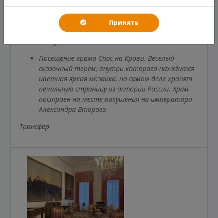
Экскурсионный день – 4-5ч
Принять
За доплату по желанию:
Посещение храма Спас на Крови. Веселый
сказочный терем, внутри которого находится
цветная яркая мозаика, на самом деле хранят
печальную страницу из истории России. Храм
построен на месте покушения на императора
Александра Второго
Трансфер