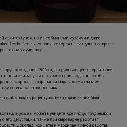
ой архитектурой, но и необычными музеями и даже
aaken Dorf». Это сыроварня, которая не так давно открыла
рь готова их удивлять.
ое прусское здание 1900 года, прилегающее к территории
осстановить и запустить сырное производство, чтобы
оцесс и процесс созревания сыра своими глазами,
ержку по его восстановлению.
 и отрабатывать рецептуры, некоторые из них были
 гостей, здесь вы можете увидеть все плоды трудоемкой
ью его дегустации, также при сыроварне работает
обрести шоколад, конфеты и марципан ручной работы.