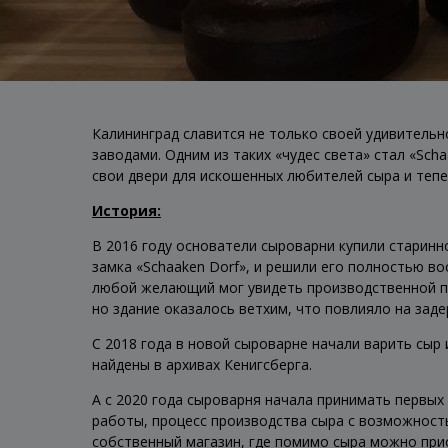
Калининград славится не только своей удивительн
заводами. Одним из таких «чудес света» стал «Sch
свои двери для искошенных любителей сыра и тепе
История:
В 2016 году основатели сыроварни купили старинн
замка «Schaaken Dorf», и решили его полностью в
любой желающий мог увидеть производственной пр
но здание оказалось ветхим, что повлияло на зад
С 2018 года в новой сыроварне начали варить сыр
найдены в архивах Кенигсберга.
А с 2020 года сыроварня начала принимать первых
работы, процесс производства сыра с возможност
собственный магазин, где помимо сыра можно при