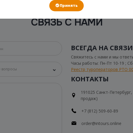
Принять
В СЛУЧАЕ ЧЕГО
СВЯЗЬ С НАМИ
ВСЕГДА НА СВЯЗИ
Свяжитесь с нами и мы ответ
Часы работы: Пн-Пт 10-19 ; С
Реестр туроператоров РТО 0
 вопросы
КОНТАКТЫ
191025 Санкт-Петербург, Н
продаж)
+7 (812) 509-60-89
order@intours.online