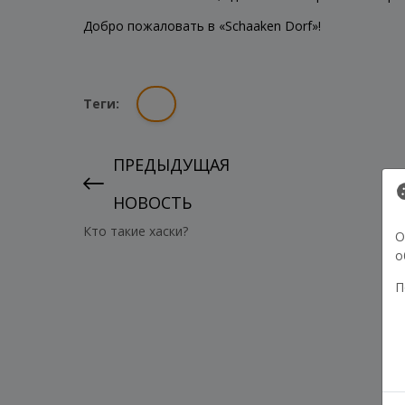
Добро пожаловать в «Schaaken Dorf»!
Теги:
ПРЕДЫДУЩАЯ
НОВОСТЬ
Кто такие хаски?
О
о
П