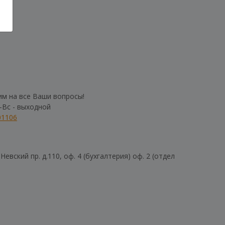
им на все Ваши вопросы!
б-Вс - выходной
01106
евский пр. д.110, оф. 4 (бухгалтерия) оф. 2 (отдел