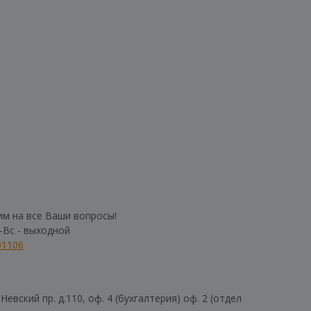
им на все Ваши вопросы!
б-Вс - выходной
01106
евский пр. д.110, оф. 4 (бухгалтерия) оф. 2 (отдел