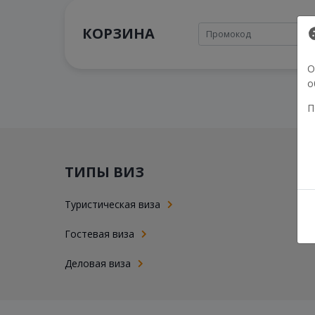
КОРЗИНА
О
о
П
ТИПЫ ВИЗ
Туристическая виза
Гостевая виза
Деловая виза