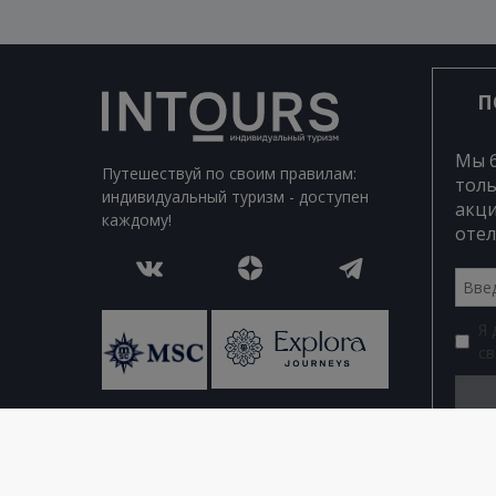
П
Мы 
Путешествуй по своим правилам:
толь
индивидуальный туризм - доступен
акци
каждому!
отел
Я
св
© 2026 Все права защищены. Intours Online