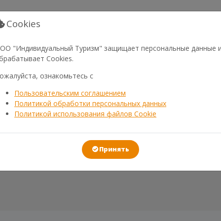
Нажимая на кнопку "Оформить заказ"
Cookies
вы соглашаетесь с
Договором оферты
и
Пользовательским соглашением
ОО "Индивидуальный Туризм" защищает персональные данные 
брабатывает Cookies.
ожалуйста, ознакомьтесь с
Пользовательским соглашением
Политикой обработки персональных данных
Политикой использования файлов Cookie
Принять