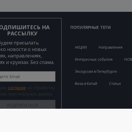
ОДПИШИТЕСЬ НА
ПОПУЛЯРНЫЕ ТЕГИ
РАССЫЛКУ
будем присылать
АКЦИИ
Направления
ко новости о новых
ях, направлениях,
Интересные события
НО
ях и круизах. Без спама.
Экскурсии в Петербурге
Виза в Китай
Статьи
 даю
согласие
на обработку
оих персональных данных.