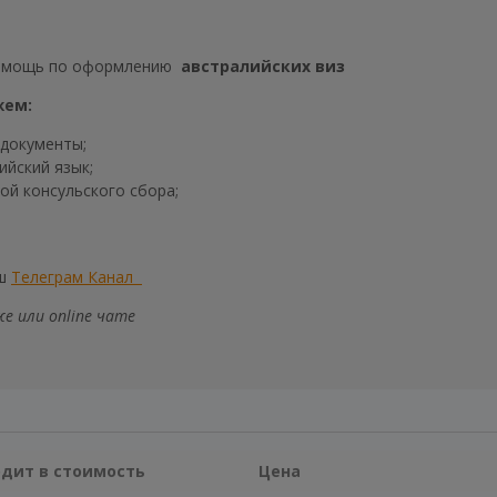
помощь по оформлению
австралийских виз
жем:
 документы;
ийский язык;
ой консульского сбора;
аш
Телеграм Канал
е или online чате
одит в стоимость
Цена