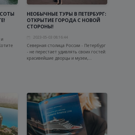
АСОТЫ
НЕОБЫЧНЫЕ ТУРЫ В ПЕТЕРБУРГ:
Е!
ОТКРЫТИЕ ГОРОДА С НОВОЙ
СТОРОНЫ!
2023-05-03 08:16:44
 и
Хотите
Северная столица России - Петербург
- не перестает удивлять своих гостей:
ть
красивейшие дворцы и музеи,
 Тогда
уникальная архитектура, кулинарные
 в
шедевры и многие другие вещи,
которые всегда становятся причиной
возвращения в этот чудесный город.