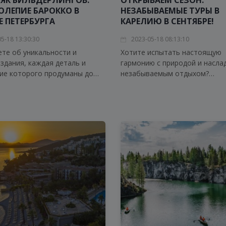
ЯК БИЛЬДЕРЛИНГОВ:
ОТКРЫВАЕМ СЕЗОН:
ОЛЕПИЕ БАРОККО В
НЕЗАБЫВАЕМЫЕ ТУРЫ В
Е ПЕТЕРБУРГА
КАРЕЛИЮ В СЕНТЯБРЕ!
5-18 13:30:30
2023-05-18 08:13:10
ете об уникальности и
Хотите испытать настоящую
 здания, каждая деталь и
гармонию с природой и насла
ие которого продуманы до
незабываемым отдыхом?
. Особняк Бильдерлингов
Отправляйтесь в Карелию в с
ольшое историческое
Лучшая погода и восхититель
е и запоминается своими
прогулка по озерам ждут вас.
чными деталями интерьера,
ющими почувствовать
ру времен, когда здесь жили
 и знатные люди. Это место
ает множество туристов и
ей искусства, желающих
 великолепие барокко в
Петербурга.