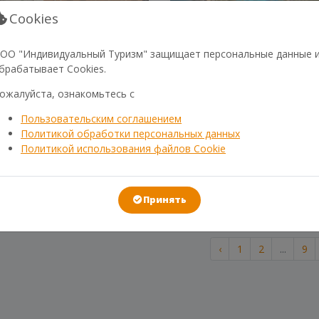
Cookies
ОО "Индивидуальный Туризм" защищает персональные данные 
брабатывает Cookies.
Е ОТЕЛИ САНКТ-
НЕЗАБЫВАЕМЫЕ ОСЕННИ
ожалуйста, ознакомьтесь с
УРГА В ЦЕНТРЕ ГОРОДА:
КАНИКУЛЫ: ТУРЫ В ОАЭ 
АЕМ ЛУЧШИЙ ВАРИАНТ!
ОКТЯБРЕ!
Пользовательским соглашением
Политикой обработки персональных данных
5-01 08:33:33
2023-04-30 17:03:41
Политикой использования файлов Cookie
те остановить свой выбор на
Наслаждайтесь солнцем и куп
месте для проживания в
море, посещайте знаменитые
ентре Санкт-Петербурга?
достопримечательности, ото
 нас есть отличная новость
для вас нашими экспертами.⠀
Принять
‹
1
2
...
9