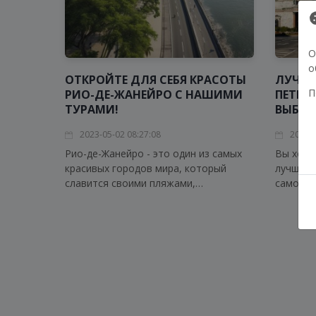
О
о
ОТКРОЙТЕ ДЛЯ СЕБЯ КРАСОТЫ
ЛУЧШИ
П
РИО-ДЕ-ЖАНЕЙРО С НАШИМИ
ПЕТЕРБ
ТУРАМИ!
ВЫБИР
2023-05-02 08:27:08
2023-0
Рио-де-Жанейро - это один из самых
Вы хоти
красивых городов мира, который
лучшем 
славится своими пляжами,
самом ц
карнавалом, музыкой и культурой. В
Тогда у
этом городе все переплетено между
для вас!
собой и создает неповторимый
колорит, который не оставит
равнодушным ни одного
путешественника.