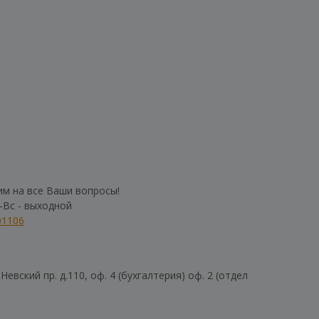
им на все Ваши вопросы!
б-Вс - выходной
01106
евский пр. д.110, оф. 4 (бухгалтерия) оф. 2 (отдел