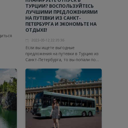
ПЛАНИРУЕТЕ ОТПУСК В
ТУРЦИИ? ВОСПОЛЬЗУЙТЕСЬ
ЛУЧШИМИ ПРЕДЛОЖЕНИЯМИ
НА ПУТЕВКИ ИЗ САНКТ-
ПЕТЕРБУРГА И ЭКОНОМЬТЕ НА
ОТДЫХЕ!
диться
2023-05-12 22:35:36
ентябре!
Если вы ищете выгодные
ная
предложения на путевки в Турцию из
Санкт-Петербурга, то вы попали по
адресу! Мы собрали для вас лучшие
варианты от компаний-партнеров,
которые предлагают обширный выбор
туров с вылетами из Петербурга.