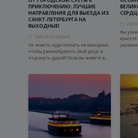
ОТ ГОРОДСКОЙ СУЕТЫ К
ОСОБН
ПРИКЛЮЧЕНИЮ: ЛУЧШИЕ
ВЕЛИК
НАПРАВЛЕНИЯ ДЛЯ ВЫЕЗДА ИЗ
СЕРДЦ
САНКТ-ПЕТЕРБУРГА НА
2023-0
ВЫХОДНЫЕ!
Вы узна
2023-05-21 09:44:43
красоте
Не знаете, куда поехать на выходные,
украшен
чтобы разнообразить свой досуг и
мелочей
отдохнуть душой? Если вы живете в
имеет б
Санкт-Петербурге, у вас есть
значени
множество вариантов для поездок за
аутенти
город.
позволя
атмосфе
богатые
привлек
ценител
увидеть
сердце 