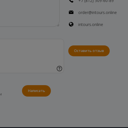
+7 (812) 509-60-89
order@intours.online
intours.online
Оставить отзыв
Написать
и