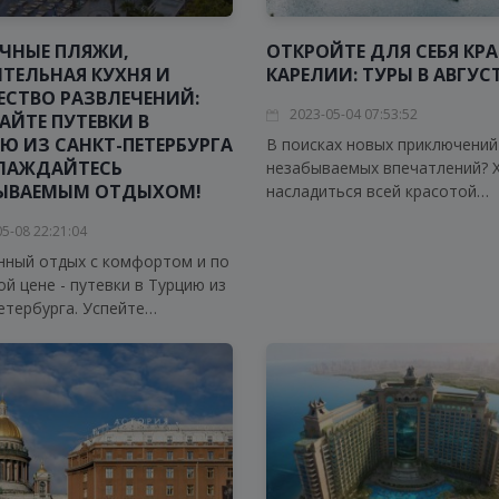
ЧНЫЕ ПЛЯЖИ,
ОТКРОЙТЕ ДЛЯ СЕБЯ КР
ТЕЛЬНАЯ КУХНЯ И
КАРЕЛИИ: ТУРЫ В АВГУСТ
СТВО РАЗВЛЕЧЕНИЙ:
2023-05-04 07:53:52
АЙТЕ ПУТЕВКИ В
Ю ИЗ САНКТ-ПЕТЕРБУРГА
В поисках новых приключений
ЛАЖДАЙТЕСЬ
незабываемых впечатлений? 
ЫВАЕМЫМ ОТДЫХОМ!
насладиться всей красотой
российской природы и отведа
5-08 22:21:04
настоящего финского пирога?
ный отдых с комфортом и по
вам точно стоит отправиться
й цене - путевки в Турцию из
Карелию!
етербурга. Успейте
ться солнечными пляжами,
льной кухней и множеством
ений!