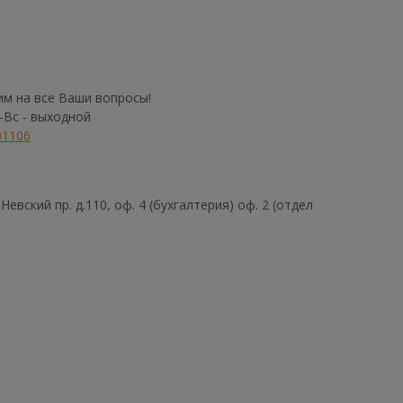
им на все Ваши вопросы!
б-Вс - выходной
01106
евский пр. д.110, оф. 4 (бухгалтерия) оф. 2 (отдел