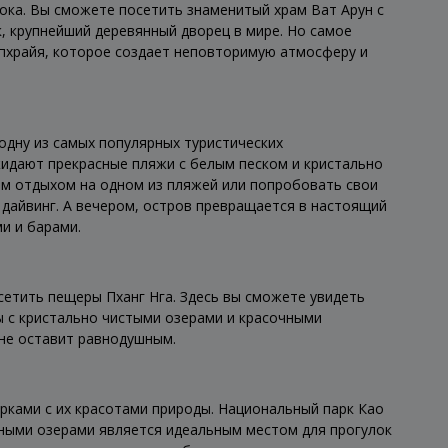
ока. Вы сможете посетить знаменитый храм Ват Арун с
, крупнейший деревянный дворец в мире. Но самое
опхрайя, которое создает неповторимую атмосферу и
 одну из самых популярных туристических
жидают прекрасные пляжи с белым песком и кристально
м отдыхом на одном из пляжей или попробовать свои
и дайвинг. А вечером, остров превращается в настоящий
и и барами.
сетить пещеры Пханг Нга. Здесь вы сможете увидеть
 с кристально чистыми озерами и красочными
не оставит равнодушным.
рками с их красотами природы. Национальный парк Као
сными озерами является идеальным местом для прогулок