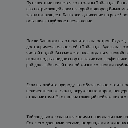
Путешествие начнется со столицы Тайланда, Бангк
его потрясающей архитектурой и дворец Виманмек
захватывающее в Бангкоке - движение на реке Ча
оставляет глубокое впечатление.
После Бангкока вы отправитесь на остров Пхукет,
достопримечательностей в Тайланде. Здесь вас о
чистой водой. Вы сможете наслаждаться спокойны
силы в водных видах спорта, таких как серфинг ил
рай для любителей ночной жизни со своими клубам
Если вы любите природу, то обязательно стоит по
величественные скалы, окруженные морем, пещеры
сталагмитами. Этот впечатляющий пейзаж никого 
Тайланд также славится своими национальными па
Сок с его древними лесами, водопадами и живопи