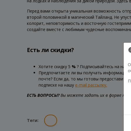
на лодках и наблюдения за дикой природой. Здес
Перед вами открыта уникальная возможность отпр
второй половинкой в магический Тайланд. Не упус
колорит, неповторимость и восточную гостеприим
создайте вместе с любимым чудесные воспоминани
Есть ли скидки?
О
Хотите скидку 5
%
? Подписывайтесь на наш
о
Предпочитаете ли вы получать информацию 
почте? Если да, то мы готовы предоставить 
П
подписке на нашу
e-mail рассылку.
ЕСТЬ ВОПРОСЫ?
Вы можете задать их в форме ниже
Теги: