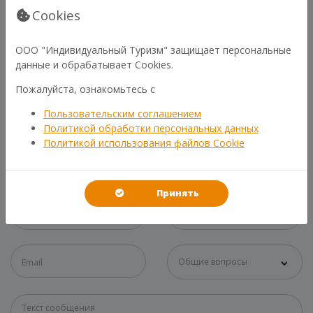
Cookies
ООО "Индивидуальный Туризм" защищает персональные
данные и обрабатывает Cookies.
Пожалуйста, ознакомьтесь с
Пользовательским соглашением
В СЛУЧАЕ ЧЕГО
Политикой обработки персональных данных
Политикой использования файлов Cookie
СВЯЗЬ С НАМИ
Принять
Общие вопросы