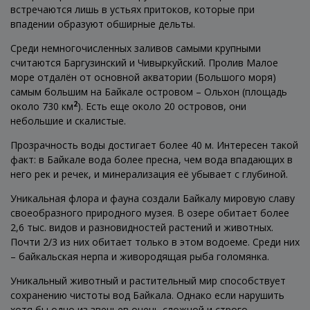
встречаются лишь в устьях притоков, которые при
впадении образуют обширные дельты.
Среди немногочисленных заливов самыми крупными
считаются Баргузинский и Чивыркуйский. Пролив Малое
море отдалён от основной акватории (Большого моря)
самым большим на Байкале островом – Ольхон (площадь
2
около 730 км
). Есть еще около 20 островов, они
небольшие и скалистые.
Прозрачность воды достигает более 40 м. Интересен такой
факт: в Байкале вода более пресна, чем вода впадающих в
него рек и речек, и минерализация её убывает с глубиной.
Уникальная флора и фауна создали Байкалу мировую славу
своеобразного природного музея. В озере обитает более
2,6 тыс. видов и разновидностей растений и животных.
Почти 2/3 из них обитает только в этом водоеме. Среди них
– байкальская нерпа и живородящая рыба голомянка.
Уникальный животный и растительный мир способствует
сохранению чистоты вод Байкала. Однако если нарушить
хотя бы одно из звеньев очень сложной и строго