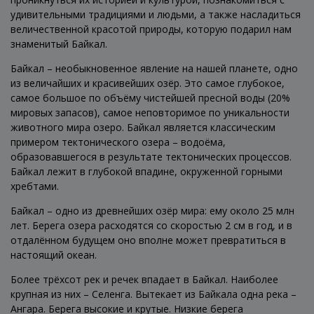
удивительными традициями и людьми, а также насладиться
величественной красотой природы, которую подарил нам
знаменитый Байкал.
Байкал – необыкновенное явление на нашей планете, одно
из величайших и красивейших озёр. Это самое глубокое,
самое большое по объёму чистейшей пресной воды (20%
мировых запасов), самое неповторимое по уникальности
животного мира озеро. Байкал является классическим
примером тектонического озера – водоёма,
образовавшегося в результате тектонических процессов.
Байкал лежит в глубокой впадине, окруженной горными
хребтами.
Байкал – одно из древнейших озёр мира: ему около 25 млн
лет. Берега озера расходятся со скоростью 2 см в год, и в
отдалённом будущем оно вполне может превратиться в
настоящий океан.
Более трёхсот рек и речек впадает в Байкал. Наиболее
крупная из них – Селенга. Вытекает из Байкала одна река –
Ангара. Берега высокие и крутые. Низкие берега