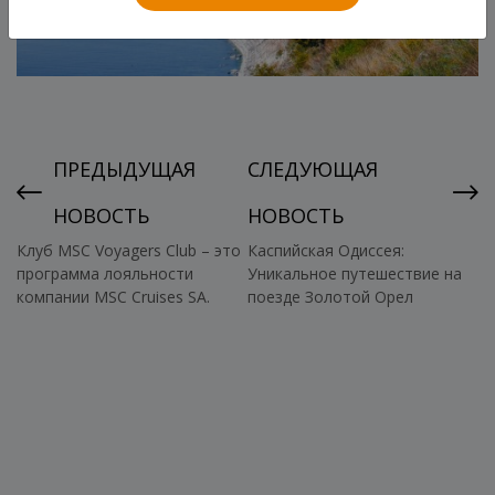
ПРЕДЫДУЩАЯ
СЛЕДУЮЩАЯ
НОВОСТЬ
НОВОСТЬ
Клуб MSC Voyagers Club – это
Каспийская Одиссея:
программа лояльности
Уникальное путешествие на
компании MSC Cruises SA.
поезде Золотой Орел