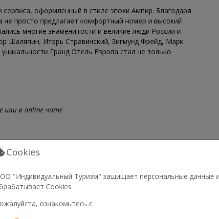
 сервиса, оформленный в стиле эпохи Ампир. Благодаря
па не просто предлагает комфортный номер и высокий
вались многие знаменитости и великие люди России и
дор Шаляпин, Игорь Стравинский, Зигмунд Фрейд, Марк
и уникальности Гранд Отель Европа стал не только
 или в online чате
Cookies
ОО "Индивидуальный Туризм" защищает персональные данные 
брабатывает Cookies.
ожалуйста, ознакомьтесь с