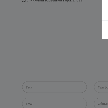
Дар Михаила Юрьевича Карисалова
Общие