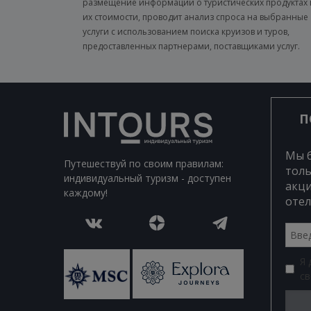
размещение информации о туристических продуктах 
их стоимости, проводит анализ спроса на выбранные
услуги с использованием поиска круизов и туров,
предоставленных партнерами, поставщиками услуг.
П
Мы 
Путешествуй по своим правилам:
толь
индивидуальный туризм - доступен
акци
каждому!
отел
Я
св