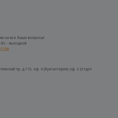
им на все Ваши вопросы!
б-Вс - выходной
01106
евский пр. д.110, оф. 4 (бухгалтерия) оф. 2 (отдел