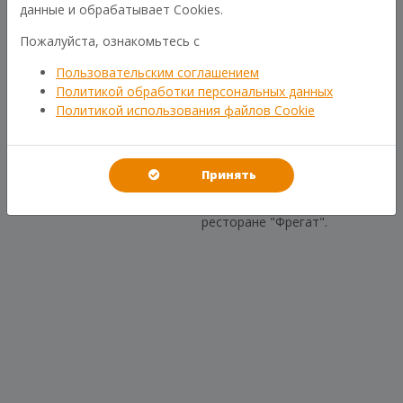
данные и обрабатывает Cookies.
Пожалуйста, ознакомьтесь с
Пользовательским соглашением
Политикой обработки персональных данных
ПРЕДЫДУЩАЯ
СЛЕДУЮЩАЯ
Политикой использования файлов Cookie
НОВОСТЬ
НОВОСТЬ
Таиланд VIP: Роскошь и
Празднование Пасхи.
Принять
эксклюзив для избранных
Посещение Великого
Новгорода и обед в
ресторане "Фрегат".