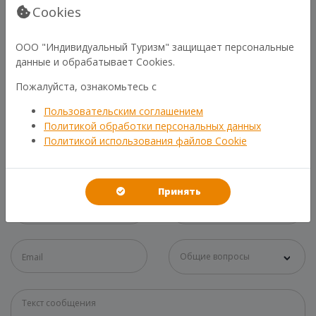
Cookies
ООО "Индивидуальный Туризм" защищает персональные
данные и обрабатывает Cookies.
Пожалуйста, ознакомьтесь с
Пользовательским соглашением
В СЛУЧАЕ ЧЕГО
Политикой обработки персональных данных
СВЯЗЬ С НАМИ
Политикой использования файлов Cookie
Принять
Общие вопросы