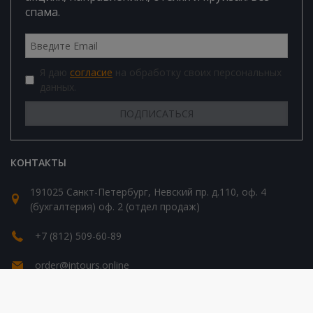
спама.
Я даю
согласие
на обработку своих персональных
данных.
КОНТАКТЫ
191025 Санкт-Петербург, Невский пр. д.110, оф. 4
(бухгалтерия) оф. 2 (отдел продаж)
+7 (812) 509-60-89
order@intours.online
© 2026 Все права защищены. Intours Online