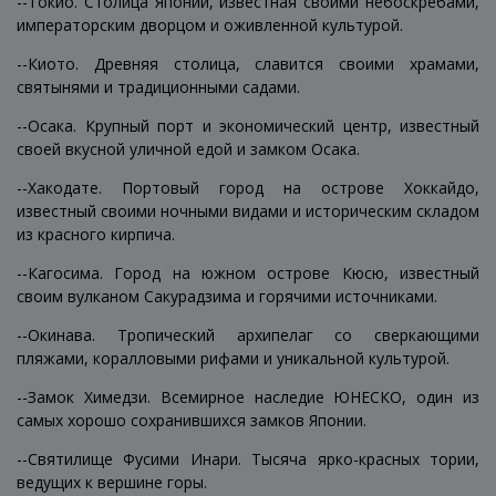
--Токио. Столица Японии, известная своими небоскребами,
императорским дворцом и оживленной культурой.
--Киото. Древняя столица, славится своими храмами,
святынями и традиционными садами.
--Осака. Крупный порт и экономический центр, известный
своей вкусной уличной едой и замком Осака.
--Хакодате. Портовый город на острове Хоккайдо,
известный своими ночными видами и историческим складом
из красного кирпича.
--Кагосима. Город на южном острове Кюсю, известный
своим вулканом Сакурадзима и горячими источниками.
--Окинава. Тропический архипелаг со сверкающими
пляжами, коралловыми рифами и уникальной культурой.
--Замок Химедзи. Всемирное наследие ЮНЕСКО, один из
самых хорошо сохранившихся замков Японии.
--Святилище Фусими Инари. Тысяча ярко-красных тории,
ведущих к вершине горы.