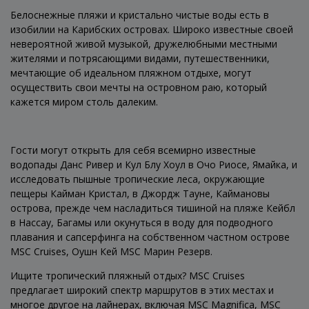
Белоснежные пляжи и кристально чистые воды есть в
изобилии на Карибских островах. Широко известные своей
невероятной живой музыкой, дружелюбными местными
жителями и потрясающими видами, путешественники,
мечтающие об идеальном пляжном отдыхе, могут
осуществить свои мечты на островном раю, который
кажется миром столь далеким.
Гости могут открыть для себя всемирно известные
водопады Данс Ривер и Кул Блу Хоул в Очо Риосе, Ямайка, и
исследовать пышные тропические леса, окружающие
пещеры Кайман Кристал, в Джордж Тауне, Каймановы
острова, прежде чем насладиться тишиной на пляже Кейбл
в Нассау, Багамы или окунуться в воду для подводного
плавания и сапсерфинга на собственном частном острове
MSC Cruises, Оушн Кей MSC Марин Резерв.
Ищите тропический пляжный отдых? MSC Cruises
предлагает широкий спектр маршрутов в этих местах и
многое другое на лайнерах, включая MSC Magnifica, MSC