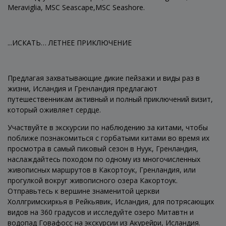
Meraviglia, MSC Seascape,MSC Seashore.
...ИСКАТЬ… ЛЕТНЕЕ ПРИКЛЮЧЕНИЕ
Предлагая захватывающие дикие пейзажи и виды раз в
жизни, Исландия и Гренландия предлагают
путешественникам активный и полный приключений визит,
который оживляет сердце.
Участвуйте в экскурсии по наблюдению за китами, чтобы
поближе познакомиться с горбатыми китами во время их
просмотра в самый пиковый сезон в Нуук, Гренландия,
наслаждайтесь походом по одному из многочисленных
живописных маршрутов в Какортоук, Гренландия, или
прогулкой вокруг живописного озера Какортоук.
Отправьтесь к вершине знаменитой церкви
Холлгримскиркья в Рейкьявик, Исландия, для потрясающих
видов на 360 градусов и исследуйте озеро Митавтн и
водопад Говафосс на экскурсии из Акурейри, Исландия.