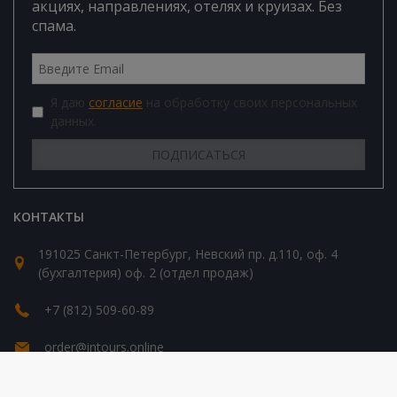
акциях, направлениях, отелях и круизах. Без
спама.
Я даю
согласие
на обработку своих персональных
данных.
КОНТАКТЫ
191025 Санкт-Петербург, Невский пр. д.110, оф. 4
(бухгалтерия) оф. 2 (отдел продаж)
+7 (812) 509-60-89
order@intours.online