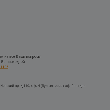
им на все Ваши вопросы!
б-Вс - выходной
01106
евский пр. д.110, оф. 4 (бухгалтерия) оф. 2 (отдел