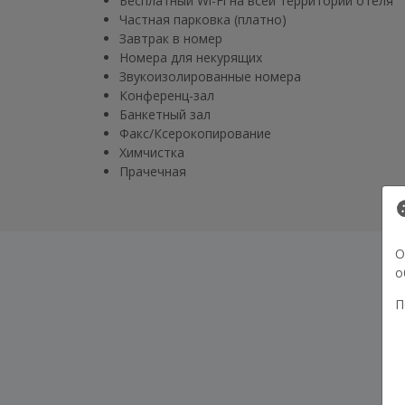
Бесплатный Wi-Fi на всей территории отеля
Частная парковка (платно)
Завтрак в номер
Номера для некурящих
Звукоизолированные номера
Конференц-зал
Банкетный зал
Факс/Ксерокопирование
Химчистка
Прачечная
О
о
П