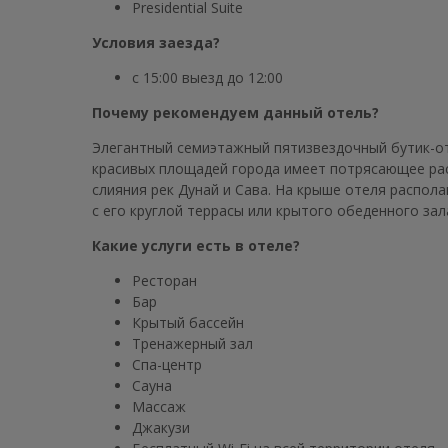
Presidential Suite
Условия заезда?
с 15:00 выезд до 12:00
Почему рекомендуем данный отель?
Элегантный семиэтажный пятизвездочный бутик-оте
красивых площадей города имеет потрясающее рас
слияния рек Дунай и Сава. На крыше отеля распол
с его круглой террасы или крытого обеденного за
Какие услуги есть в отеле?
Ресторан
Бар
Крытый бассейн
Тренажерный зал
Спа-центр
Сауна
Массаж
Джакузи