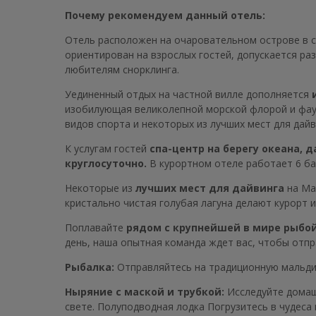
Почему рекомендуем данный отель:
Отель расположен на очаровательном острове в 
ориентирован на взрослых гостей, допускается р
любителям снорклинга.
Уединенный отдых на частной вилле дополняется
изобилующая великолепной морской флорой и фауно
видов спорта и некоторых из лучших мест для дайв
К услугам гостей
спа-центр на берегу океана, 
круглосуточно.
В курортном отеле работает 6 ба
Некоторые из
лучших мест для дайвинга
на Ма
кристально чистая голубая лагуна делают курорт 
Поплавайте
рядом с крупнейшей в мире рыбо
день, наша опытная команда ждет вас, чтобы отп
Рыбалка:
Отправляйтесь на традиционную мальдивс
Ныряние с маской и трубкой:
Исследуйте домаш
свете. Полуподводная лодка Погрузитесь в чудеса