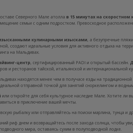
составе Северного Мале атолла
в 15 минутах на скоростном
азмещение семьи с одним подростком. Превосходное расположен
изысканными кулинарными изысками
, а безупречные пляж
й, создают идеальные условия для активного отдыха на террит
инга на Мальдивах.
дайвинг-центр
, сертифицированный PADI и открытый бассейн.
Д
ров и ресторанов тайской, итальянской и интернациональной ку
льдивах находятся менее чем в получасе езды на традиционной 
идеальной отправной точкой для занятий сноркелингом и водны
й
или откройте для себя культурное наследие Мале. Хотите ли вы
равиться в приключение вашей мечты.
кую рыбалку или отправляйтесь на поиски марлина, тунца и др
ний риф днем и возвращайтесь после захода солнца, чтобы ув
 подводного мира, оставаясь сухим в полуподводной лодке.