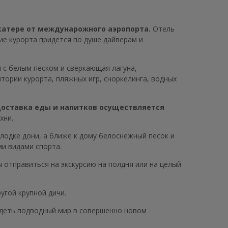
 катере от междунарожного аэропорта.
Отель
ие курорта придется по душе дайверам и
и с белым песком и сверкающая лагуна,
ории курорта, пляжных игр, сноркелинга, водных
оставка еды и напитков осуществляется
хни.
лодке дони, а ближе к дому белоснежный песок и
ми видами спорта.
 отправиться на экскурсию на полдня или на целый
угой крупной дичи.
идеть подводный мир в совершенно новом