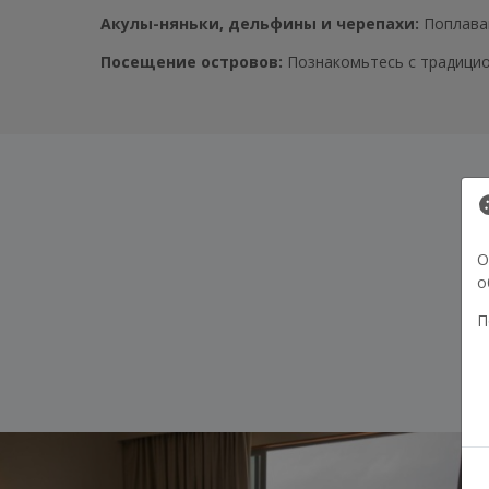
Акулы-няньки, дельфины и черепахи:
Поплава
Посещение островов:
Познакомьтесь с традицио
О
о
П