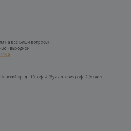
им на все Ваши вопросы!
б-Вс - выходной
01106
евский пр. д.110, оф. 4 (бухгалтерия) оф. 2 (отдел