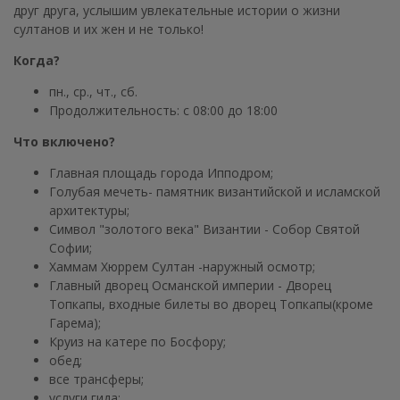
друг друга, услышим увлекательные истории о жизни
султанов и их жен и не только!
Когда?
пн., ср., чт., сб.
Продолжительность: с 08:00 до 18:00
Что включено?
Главная площадь города Ипподром;
Голубая мечеть- памятник византийской и исламской
архитектуры;
Символ "золотого века" Византии - Собор Святой
Софии;
Хаммам Хюррем Султан -наружный осмотр;
Главный дворец Османской империи - Дворец
Топкапы, входные билеты во дворец Топкапы(кроме
Гарема);
Круиз на катере по Босфору;
обед;
все трансферы;
услуги гида;