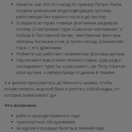
Узнаете, как 300 лет назад по приказу Петра I была
создана уникальная водоподводящая система,
работающая без единого насоса до сих пор
Услышите историю главных фонтанных шедевров:
почему 21-метровая струя «Самсона» напоминает о
победе в Полтавской битве, чем Римские фонтаны
обязаны Ватикану и как устроен каскад «Шахматная
гора» с его драконами
Поймете как работают знаменитые фонтаны-шутихи
Гид покажет вам уголки Нижнего парка, куда редко
заглядывают туристы, и расскажет, где Пётр I прятал
свои шутихи, а императрицы отдыхали в тишине.
А в финале прогуляетесь до Финского залива, чтобы
почувствовать морской бриз и унести с собой кадры, от
которых захватывает дух.
Что включено:
работа аккредитованного гида
транспортное обслуживание
экскурсия и входные билеты в Нижний парк