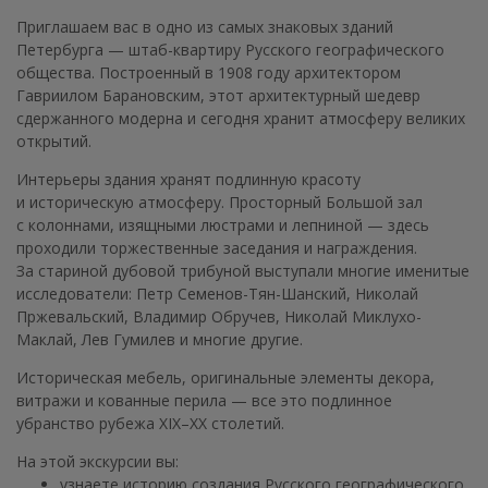
Приглашаем вас в одно из самых знаковых зданий
Петербурга — штаб-квартиру Русского географического
общества. Построенный в 1908 году архитектором
Гавриилом Барановским, этот архитектурный шедевр
сдержанного модерна и сегодня хранит атмосферу великих
открытий.
Интерьеры здания хранят подлинную красоту
и историческую атмосферу. Просторный Большой зал
с колоннами, изящными люстрами и лепниной — здесь
проходили торжественные заседания и награждения.
За стариной дубовой трибуной выступали многие именитые
исследователи: Петр Семенов-Тян-Шанский, Николай
Пржевальский, Владимир Обручев, Николай Миклухо-
Маклай, Лев Гумилев и многие другие.
Историческая мебель, оригинальные элементы декора,
витражи и кованные перила — все это подлинное
убранство рубежа XIX–XX столетий.
На этой экскурсии вы:
узнаете историю создания Русского географического