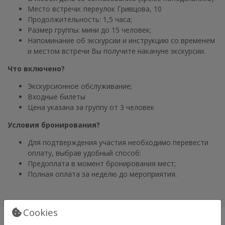
Место встречи: переулок Гривцова, 10
Продолжительность: 1,5 часа;
Размер группы: мини до 15 человек;
Напоминание об экскурсии и инструкцию со временем
и местом встречи Вы получите накануне экскурсии.
Что включено?
Экскурсионное обслуживание;
Входные билеты
Цена указана за группу от 3 человек
Условия бронирования?
Для подтверждения участия необходимо перевести
оплату, выбрав удобный способ:
Предоплата в момент бронирования мест;
Полная оплата за неделю до мероприятия.
Cookies
ГАЛЕРЕЯ