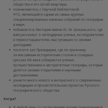
общества и его Штаб-квартиры;
познакомитесь с Научной библиотекой
РГО, являющейся одним из самых крупных
специализированных книжных собраний по географии
в мире;
побываете в Лектории имени Ю. М. Шокальского, где
вам расскажут о легендарных ученых, исследователях
и первооткрывателях, выступавших со своими
докладами;
посетите зал Президиума, где по-прежнему
за массивным историческим столом в солидных
креслах XIX века собираются ученые,
путешественники и авторитетные географы, которые
делятся своими открытиями и научными
достижениями;
узнаете много нового и интересного о современных
экспедициях и просветительских проектах Русского
географического общества.
Когда?
В любой день со согласованию (кроме понедельника)