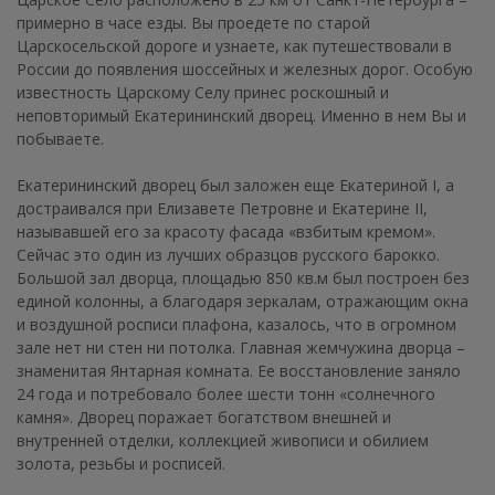
примерно в часе езды. Вы проедете по старой
Царскосельской дороге и узнаете, как путешествовали в
России до появления шоссейных и железных дорог. Особую
известность Царскому Селу принес роскошный и
неповторимый Екатерининский дворец. Именно в нем Вы и
побываете.
Екатерининский дворец был заложен еще Екатериной I, а
достраивался при Елизавете Петровне и Екатерине II,
называвшей его за красоту фасада «взбитым кремом».
Сейчас это один из лучших образцов русского барокко.
Большой зал дворца, площадью 850 кв.м был построен без
единой колонны, а благодаря зеркалам, отражающим окна
и воздушной росписи плафона, казалось, что в огромном
зале нет ни стен ни потолка. Главная жемчужина дворца –
знаменитая Янтарная комната. Ее восстановление заняло
24 года и потребовало более шести тонн «солнечного
камня». Дворец поражает богатством внешней и
внутренней отделки, коллекцией живописи и обилием
золота, резьбы и росписей.