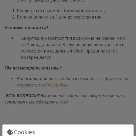
Предоплата в момент бронирования мест;
Полная оплата за 3 дня до мероприятия;
Условия возврата?
Аннуляция мероприятия возможна не менее, чем
за 3 дня до начала. В случае аннуляции участия в
мероприятии сервисный сбор (предоплата) не
возвращается.
Где посмотреть отзывы?
Написать свой отзыв или ознакомиться с другими вы
можете на
сайте Яндекс
ЕСТЬ ВОПРОСЫ?
Вы можете задать их в форме ниже или
связаться с менеджером в
МАХ
Cookies