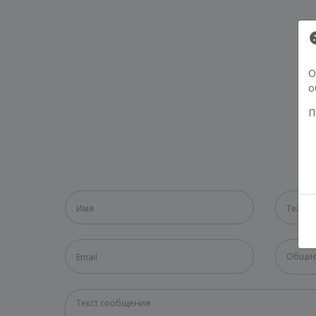
О
о
П
Общие