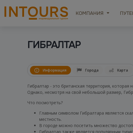
КОМПАНИЯ
ПУТЕ
ГИБРАЛТАР
Информация
Города
Карта
Гибралтар - это британская территория, которая 
Однако, несмотря на свой небольшой размер, Гиб
Что посмотреть?
Главным символом Гибралтара является ска
местность.
В городе можно посетить множество достопр
Гибралтар также является популярным турис