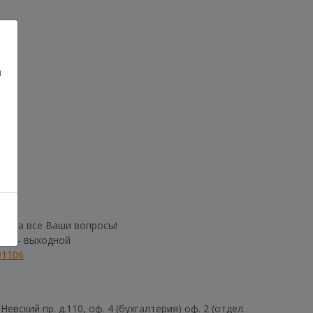
и
им на все Ваши вопросы!
б-Вс - выходной
01106
евский пр. д.110, оф. 4 (бухгалтерия) оф. 2 (отдел