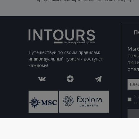
П
Мы 
Путешествуй по своим правилам:
толь
индивидуальный туризм - доступен
акци
каждому!
отел
Я
св
© 2026 Все права защищены. Intours Online