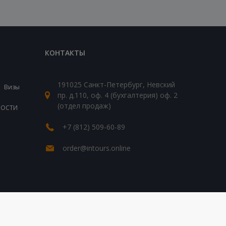
КОНТАКТЫ
191025 Санкт-Петербург, Невский
Визы
пр. д.110, оф. 4 (бухгалтерия) оф. 2
(отдел продаж)
ВОСТИ
+7 (812) 509-60-89
order@intours.online