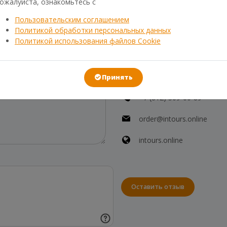
ожалуйста, ознакомьтесь с
Свяжитесь с нами и мы ответ
Часы работы: Пн-Пт 10-19 ; С
Пользовательским соглашением
Реестр туроператоров РТО 0
 вопросы
Политикой обработки персональных данных
КОНТАКТЫ
Политикой использования файлов Cookie
191025 Санкт-Петербург, Н
продаж)
Принять
+7 (812) 509-60-89
order@intours.online
intours.online
Оставить отзыв