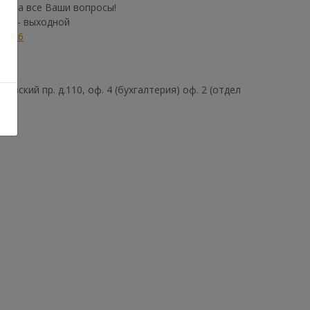
им на все Ваши вопросы!
б-Вс - выходной
01106
евский пр. д.110, оф. 4 (бухгалтерия) оф. 2 (отдел