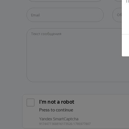
П
Общие