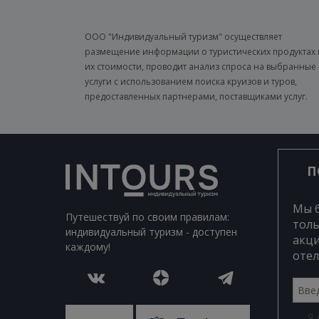
ООО "Индивидуальный туризм" осуществляет
размещение информации о туристических продуктах 
их стоимости, проводит анализ спроса на выбранные
услуги с использованием поиска круизов и туров,
предоставленных партнерами, поставщиками услуг.
П
Мы 
Путешествуй по своим правилам:
толь
индивидуальный туризм - доступен
акци
каждому!
отел
Я