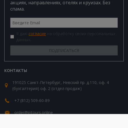
акциях, направлениях, отелях и круизах. Без
спама.
Я даю
согласие
на обработку своих персональных
данных.
КОНТАКТЫ
191025 Санкт-Петербург, Невский пр. д.110, оф. 4
(бухгалтерия) оф. 2 (отдел продаж)
+7 (812) 509-60-89
order@intours.online