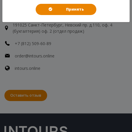
Реестр туроператоров РТО 001106
Принять
КОНТАКТЫ
191025 Санкт-Петербург, Невский пр. д.110, оф. 4
(бухгалтерия) оф. 2 (отдел продаж)
+7 (812) 509-60-89
order@intours.online
intours.online
Оставить отзыв