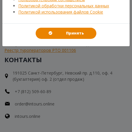
Политикой обработки персональных данных
Написать
Политикой использования файлов Cookie
ВСЕГДА НА СВЯЗИ
Принять
Свяжитесь с нами и мы ответим на все Ваши вопросы!
Часы работы: Пн-Пт 10-19 ; Сб-Вс - выходной
Реестр туроператоров РТО 001106
КОНТАКТЫ
191025 Санкт-Петербург, Невский пр. д.110, оф. 4
(бухгалтерия) оф. 2 (отдел продаж)
+7 (812) 509-60-89
order@intours.online
intours.online