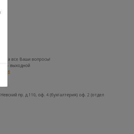
и
им на все Ваши вопросы!
б-Вс - выходной
01106
евский пр. д.110, оф. 4 (бухгалтерия) оф. 2 (отдел