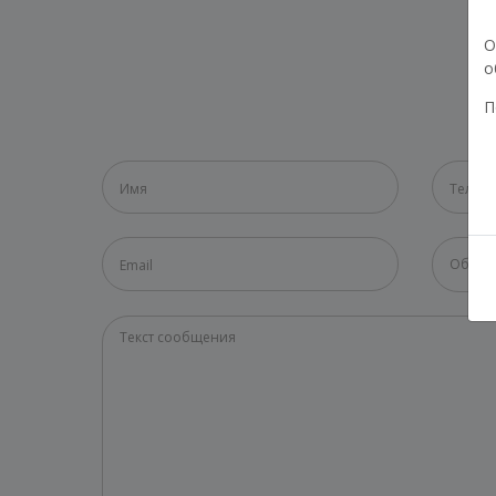
О
о
П
Общие