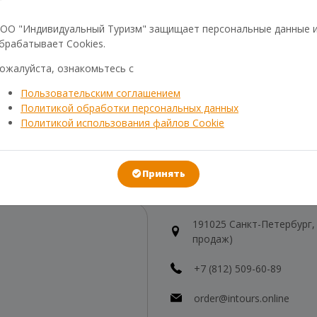
ОО "Индивидуальный Туризм" защищает персональные данные 
В СЛУЧАЕ ЧЕГО
брабатывает Cookies.
СВЯЗЬ С НАМИ
ожалуйста, ознакомьтесь с
Пользовательским соглашением
Политикой обработки персональных данных
ВСЕГДА НА СВЯЗИ
Политикой использования файлов Cookie
Свяжитесь с нами и мы ответ
Часы работы: Пн-Пт 10-19 ; С
Реестр туроператоров РТО 0
 вопросы
Принять
КОНТАКТЫ
191025 Санкт-Петербург, Н
продаж)
+7 (812) 509-60-89
order@intours.online