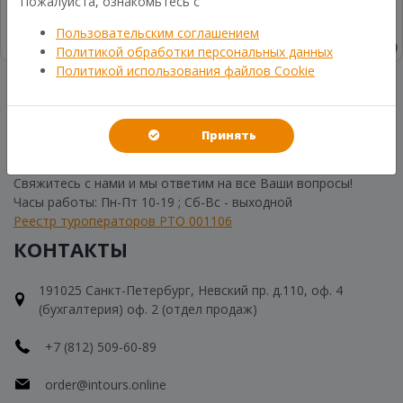
Пожалуйста, ознакомьтесь с
Пользовательским соглашением
Политикой обработки персональных данных
Политикой использования файлов Cookie
Написать
Принять
ВСЕГДА НА СВЯЗИ
Свяжитесь с нами и мы ответим на все Ваши вопросы!
Часы работы: Пн-Пт 10-19 ; Сб-Вс - выходной
Реестр туроператоров РТО 001106
КОНТАКТЫ
191025 Санкт-Петербург, Невский пр. д.110, оф. 4
(бухгалтерия) оф. 2 (отдел продаж)
+7 (812) 509-60-89
order@intours.online