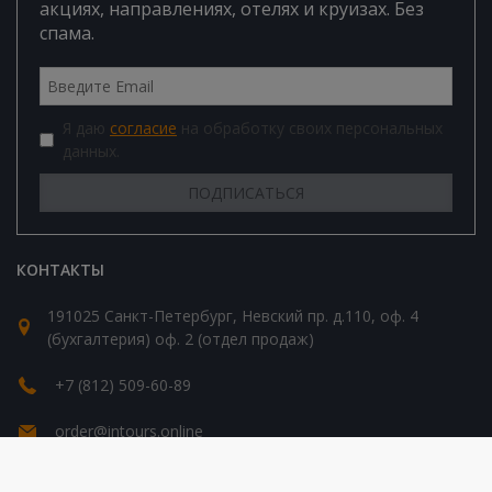
акциях, направлениях, отелях и круизах. Без
спама.
Я даю
согласие
на обработку своих персональных
данных.
КОНТАКТЫ
191025 Санкт-Петербург, Невский пр. д.110, оф. 4
(бухгалтерия) оф. 2 (отдел продаж)
+7 (812) 509-60-89
order@intours.online