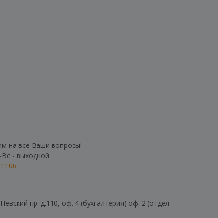
им на все Ваши вопросы!
б-Вс - выходной
01106
евский пр. д.110, оф. 4 (бухгалтерия) оф. 2 (отдел