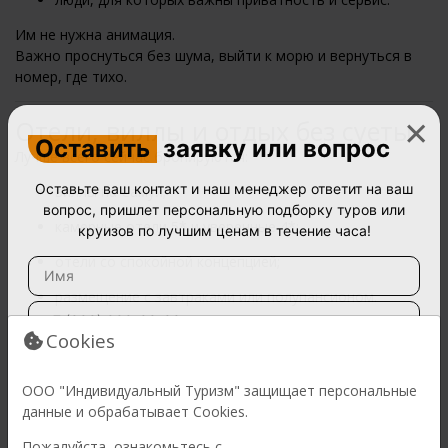
Им не нужна анимация.
Важно проснуться без шума, выйти к морю и вернуться в
номер, где тихо.
×
Отели, виллы и отдых без суеты
Оставить
заявку или вопрос
Лучше всего сейчас бронируются:
Оставьте ваш контакт и наш менеджер ответит на ваш
виллы на Самуи;
вопрос, пришлет персональную подборку туров или
камерные отели 5* и уверенные 4*;
круизов по лучшим ценам в течение часа!
отели со спокойной концепцией;
размещение с завтраками или полупансионом.
Формат «всё включено» выбирают всё реже.
Cookies
Выбирают ощущение — и качество проживания.
ООО "Индивидуальный Туризм" защищает персональные
Что важно учитывать при выборе
данные и обрабатывает Cookies.
Тишина — это не случайность.
Пожалуйста, ознакомьтесь с